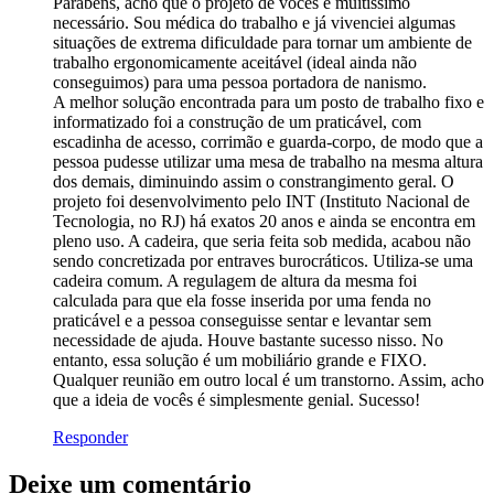
Parabéns, acho que o projeto de vocês é muitíssimo
necessário. Sou médica do trabalho e já vivenciei algumas
situações de extrema dificuldade para tornar um ambiente de
trabalho ergonomicamente aceitável (ideal ainda não
conseguimos) para uma pessoa portadora de nanismo.
A melhor solução encontrada para um posto de trabalho fixo e
informatizado foi a construção de um praticável, com
escadinha de acesso, corrimão e guarda-corpo, de modo que a
pessoa pudesse utilizar uma mesa de trabalho na mesma altura
dos demais, diminuindo assim o constrangimento geral. O
projeto foi desenvolvimento pelo INT (Instituto Nacional de
Tecnologia, no RJ) há exatos 20 anos e ainda se encontra em
pleno uso. A cadeira, que seria feita sob medida, acabou não
sendo concretizada por entraves burocráticos. Utiliza-se uma
cadeira comum. A regulagem de altura da mesma foi
calculada para que ela fosse inserida por uma fenda no
praticável e a pessoa conseguisse sentar e levantar sem
necessidade de ajuda. Houve bastante sucesso nisso. No
entanto, essa solução é um mobiliário grande e FIXO.
Qualquer reunião em outro local é um transtorno. Assim, acho
que a ideia de vocês é simplesmente genial. Sucesso!
Responder
Deixe um comentário