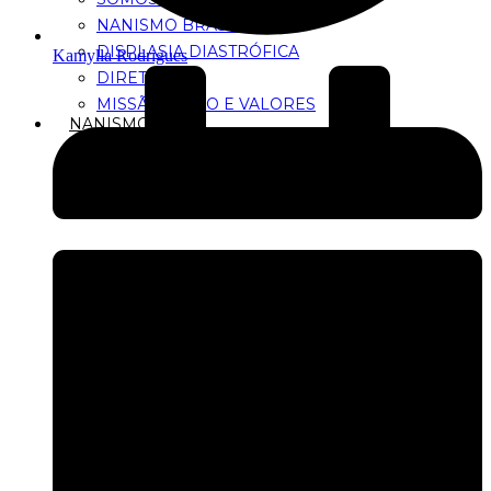
NANISMO BRASIL
DISPLASIA DIASTRÓFICA
Kamylla Rodrigues
DIRETORIA
MISSÃO, VISÃO E VALORES
NANISMO