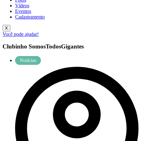
Vídeos
Eventos
Cadastramento
X
Você pode ajudar!
Clubinho SomosTodosGigantes
Notícias