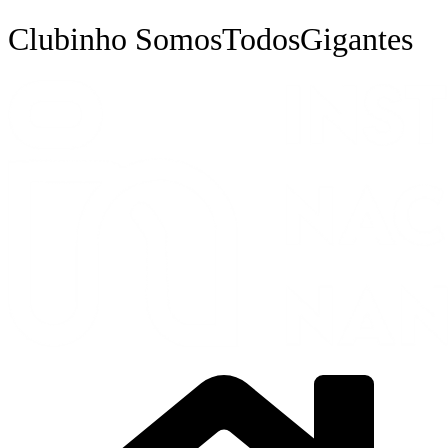
Ir
Clubinho SomosTodosGigantes
para
o
conteúdo