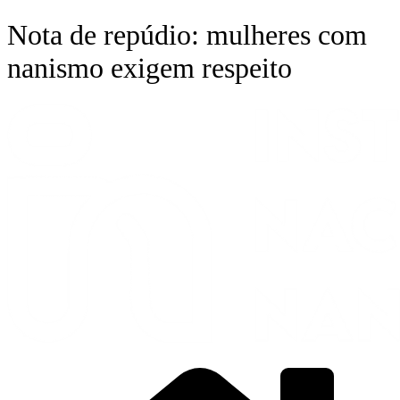
Ir
Nota de repúdio: mulheres com
para
o
nanismo exigem respeito
conteúdo