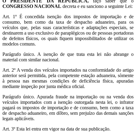
O PRESIDENTE DA REPÚBLICA
,
faço saber que o
CONGRESSO NACIONAL
decreta e eu sanciono a seguinte Lei:
Art. 1º É concedida isenção dos impostos de importação e de
consumo, bem como da taxa de despacho aduaneiro, para os
veículos que, pelas suas características e adaptações especiais, se
destinarem a uso exclusivo de paraplégicos ou de pessoas portadoras
de defeitos físicos, os quais fiquem impossibilitados de utilizar os
modelos comuns.
Parágrafo único. A isenção de que trata esta lei não abrange o
material com similar nacional.
Art. 2º A venda dos veículos importados na conformidade do artigo
anterior será permitida, pela competente estação aduaneira, sòmente
à pessoa nas mesmas condições de deficiência física, apuradas
mediante inspeção por junta médica oficial.
Parágrafo único. Apurada fraude na importação ou na venda dos
veículos importados com a isenção outorgada nesta lei, o infrator
pagará os impostos de importação e de consumo, bem como a taxa
de despacho aduaneiro, em dôbro, sem prejuízo das demais sanções
legais aplicáveis.
Art. 3º Esta lei entra em vigor na data de sua publicação.