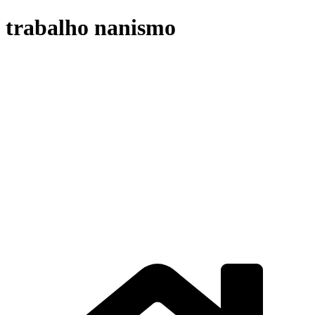
Ir
trabalho nanismo
para
o
conteúdo