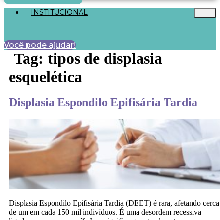
INSTITUCIONAL
Você pode ajudar!
Tag:
tipos de displasia
esquelética
Displasia Espondilo Epifisária Tardia
Displasia Espondilo Epifisária Tardia (DEET) é rara, afetando cerca
de um em cada 150 mil indivíduos. É uma desordem recessiva