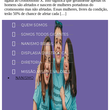
ligada ao cromossomo X. Isso significa que geralmente apenas os
homens são afetados e nascem de mulheres portadoras do
cromossomo mas não afetadas. Essas mulheres, livres da condição,
terão 50% de chance de afetar cada […]
QUEM SOMOS
SOMOS TODOS GIGANTES
NANISMO BRASIL
DISPLASIA DIASTRÓFICA
DIRETORIA
MISSÃO, VISÃO E VALORES
NANISMO