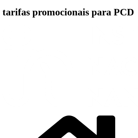
Ir
tarifas promocionais para PCD
para
o
conteúdo