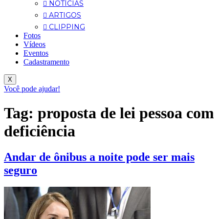
NOTÍCIAS
ARTIGOS
CLIPPING
Fotos
Vídeos
Eventos
Cadastramento
X
Você pode ajudar!
Tag:
proposta de lei pessoa com
deficiência
Andar de ônibus a noite pode ser mais
seguro