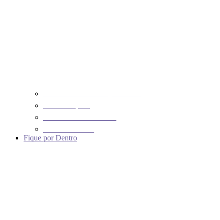
PERGUNTAS FREQUENTES
LEGISLAÇÃO
TIPOS DE NANISMO
DOWNLOADS
Fique por Dentro