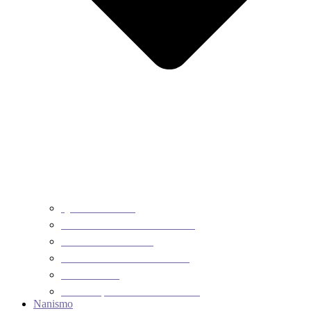
QUEM SOMOS
SOMOS TODOS GIGANTES
NANISMO BRASIL
DISPLASIA DIASTRÓFICA
DIRETORIA
MISSÃO, VISÃO E VALORES
Nanismo