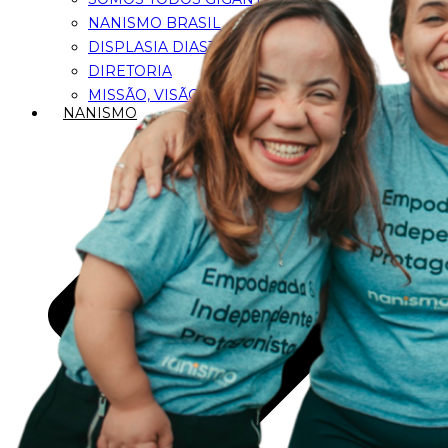
NANISMO BRASIL
DISPLASIA DIASTRÓFICA
DIRETORIA
MISSÃO, VISÃO E VALORES
NANISMO