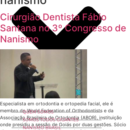
Cirurgião Dentista Fábio
Santana no 3º Congresso de
Nanismo
Especialista em ortodontia e ortopedia facial, ele é
membro do World Federation of Orthodontists e da
QUEM SOMOS
Associação Brasileira de Ortodontia (ABOR), instituição
SOMOS TODOS GIGANTES
onde presidiu a sessão de Goiás por duas gestões. Sócio
NANISMO BRASIL