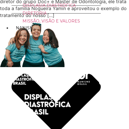
diretor do grupo Doc+ e Master de Odontologia, ele trata
DISPLASIA DIASTRÓFICA
toda a família Nogueira Yamin e aproveitou o exemplo do
DIRETORIA
tratamento do nosso […]
MISSÃO, VISÃO E VALORES
NANISMO