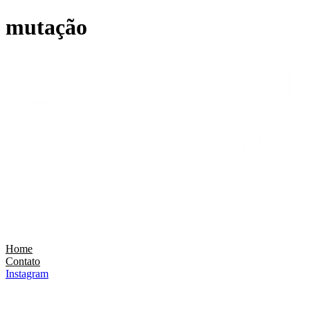
Ir
mutação
para
o
conteúdo
Home
Contato
Instagram