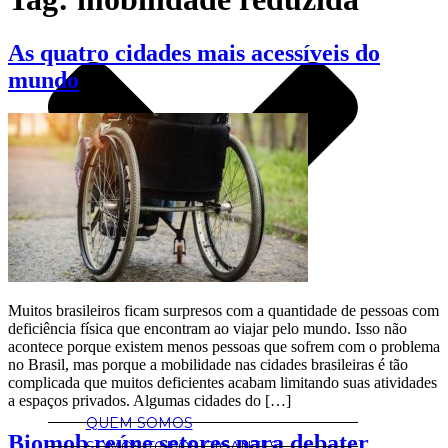
As quatro cidades mais acessíveis do
mundo
Muitos brasileiros ficam surpresos com a quantidade de pessoas com
deficiência física que encontram ao viajar pelo mundo. Isso não
acontece porque existem menos pessoas que sofrem com o problema
no Brasil, mas porque a mobilidade nas cidades brasileiras é tão
complicada que muitos deficientes acabam limitando suas atividades
a espaços privados. Algumas cidades do […]
QUEM SOMOS
Biomob reúne setores para debater
SOMOS TODOS GIGANTES