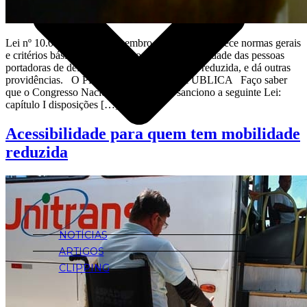
Lei nº 10.098 de 19 de Dezembro de 2000 Estabelece normas gerais
e critérios básicos para a promoção da acessibilidade das pessoas
portadoras de deficiência ou com mobilidade reduzida, e dá outras
providências. O PRESIDENTE DA REPÚBLICA Faço saber
que o Congresso Nacional decreta e eu sanciono a seguinte Lei:
capítulo I disposições […]
Acessibilidade para quem tem mobilidade
reduzida
NOTÍCIAS
ARTIGOS
CLIPPING
FOTOS
VÍDEOS
EVENTOS