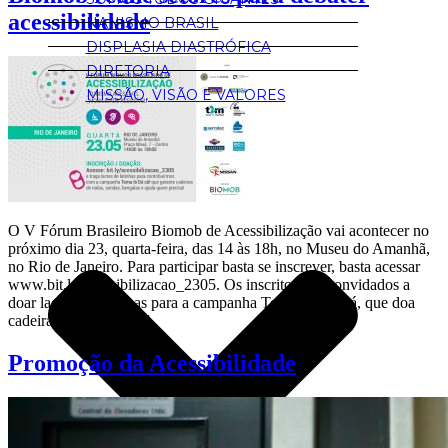
acessibilidade
NANISMO BRASIL
DISPLASIA DIASTRÓFICA
DIRETORIA
MISSÃO, VISÃO E VALORES
NANISMO
O V Fórum Brasileiro Biomob de Acessibilização vai acontecer no
próximo dia 23, quarta-feira, das 14 às 18h, no Museu do Amanhã,
no Rio de Janeiro. Para participar basta se inscrever, basta acessar
www.bit.ly/acessibilizacao_2305. Os inscritos são convidados a
doar lacres de latinhas para a campanha Toma lá Dá Cá, que doa
cadeiras de rodas, […]
Promoção da Acessibilidade