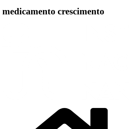
Ir
medicamento crescimento
para
o
conteúdo