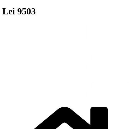
Ir
Lei 9503
para
o
conteúdo