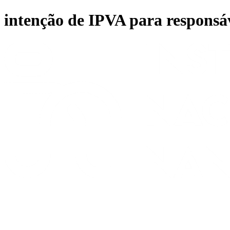
Ir
intenção de IPVA para responsáv
para
o
conteúdo