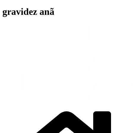
Ir
gravidez anã
para
o
conteúdo