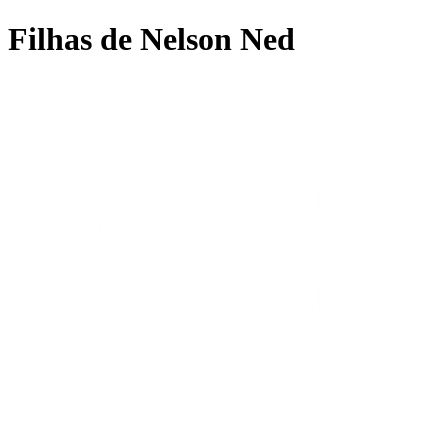
Ir
Filhas de Nelson Ned
para
o
conteúdo