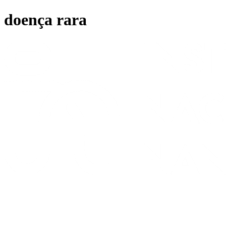
Ir
doença rara
para
o
conteúdo