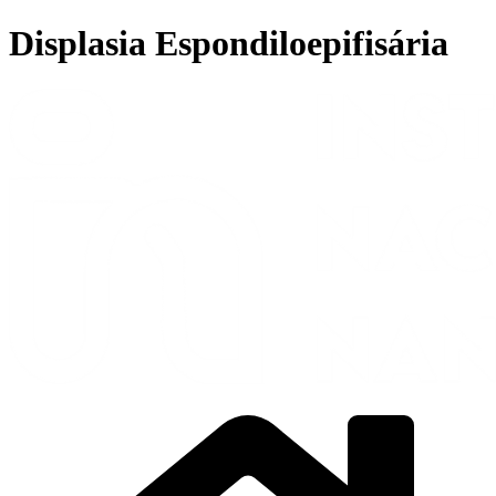
Ir
Displasia Espondiloepifisária
para
o
conteúdo