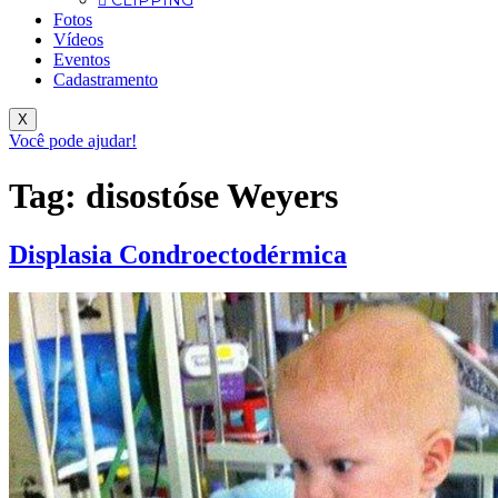
CLIPPING
Fotos
Vídeos
Eventos
Cadastramento
X
Você pode ajudar!
Tag:
disostóse Weyers
Displasia Condroectodérmica