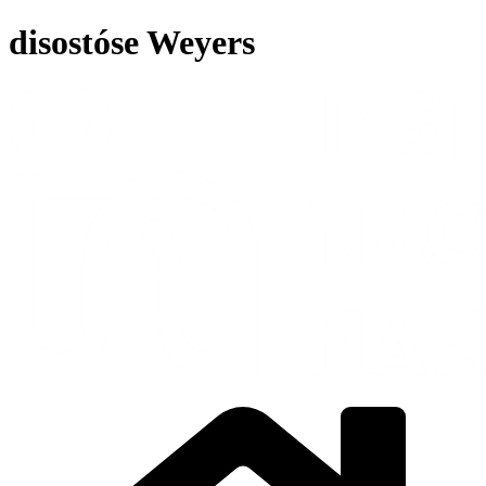
Ir
disostóse Weyers
para
o
conteúdo