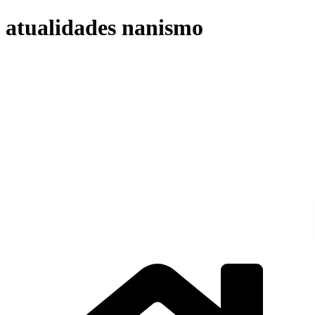
Ir
atualidades nanismo
para
o
conteúdo