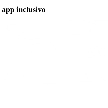
Ir
app inclusivo
para
o
conteúdo