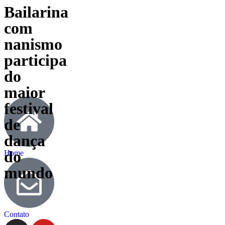
Bailarina
com
nanismo
participa
do
maior
festival
de
dança
do
Home
mundo
Contato