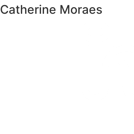
Catherine Moraes
Ir
para
o
conteúdo